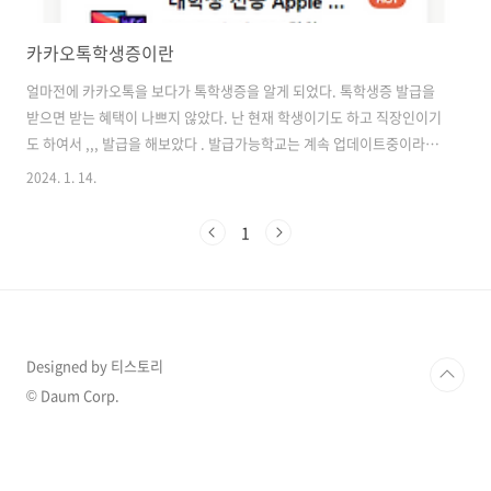
카카오톡학생증이란
얼마전에 카카오톡을 보다가 톡학생증을 알게 되었다. 톡학생증 발급을
받으면 받는 혜택이 나쁘지 않았다. 난 현재 학생이기도 하고 직장인이기
도 하여서 ,,, 발급을 해보았다 . 발급가능학교는 계속 업데이트중이라고
한다. 수료 또는 제적인상태는 안된다고 하니 참고 해야 겠다.
2024. 1. 14.
https://student-id.kakao.com/university-list 대학생 누구나, 톡학
생증 무료 🎓온·오프라인 학생 인증부터 대학생 전용 할인 혜택까지! 지
1
금 바로 톡학생증 무료 발급받고, 다양한 혜택 누리기!student-
id.kakao.com 발급을 받고 나서 혜텍을 보면 저번에는 이런 혜택은 없
었는데 ,, 이번에 보니 애플 과 그램 혜택이 있었다. 내가 학교를 다닐때
에만 해도 거의 노트필기 였다면 현재는 거의 태블릿..
Designed by 티스토리
© Daum Corp.