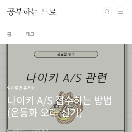
본문 바로가기
공부하는 드로
홈
태그
알아두면 유용한
나이키 A/S 접수하는 방법
(운동화 오래 신기)
by 공부드로
2023. 9. 2.