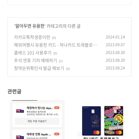
더 저렴하게, 로켓배송으로 더 빠르게!
'
알아두면 유용한
' 카테고리의 다른 글
카카오톡학생증이란
2024.01.14
(0)
해외여행시 유용한 카드 - 하나카드 트래블로그
2023.09.07
클래스 101 사용후기
2023.08.30
(0)
(0)
추석 연휴 기차 예매하기
2023.08.30
(1)
청약순위확인서 발급 해보기
2023.08.24
(0)
관련글