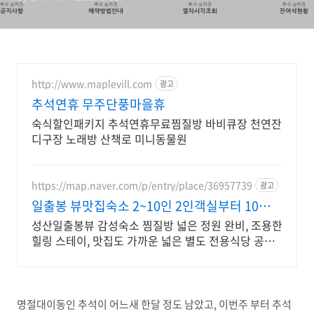
http://www.maplevill.com
광고
추석연휴 무주단풍마을휴
숙식할인패키지 추석연휴무료찜질방 바비큐장 천연잔
디구장 노래방 산책로 미니동물원
https://map.naver.com/p/entry/place/36957739
광고
일출봉 뷰맛집숙소 2~10인 2인객실부터 10인객
실 구성
성산일출봉뷰 감성숙소 찜질방 넓은 정원 완비, 조용한
힐링 스테이, 맛집도 가까운 넓은 별도 전용식당 공간,
올레길2코스 바로 옆, 트레킹후 힐링에 좋은 숙소
명절대이동인 추석이 어느새 한달 정도 남았고, 이번주 부터 추석