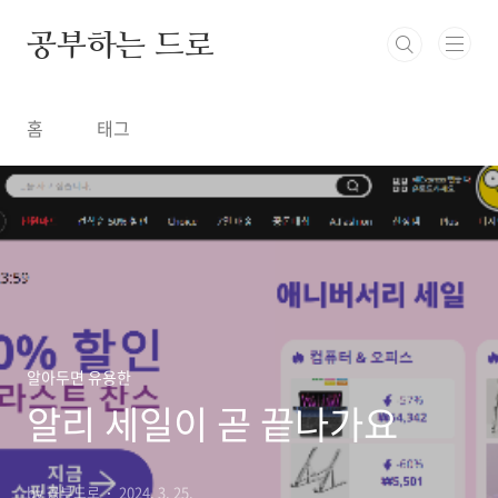
본문 바로가기
공부하는 드로
홈
태그
알아두면 유용한
알리 세일이 곧 끝나가요
by 공부드로
2024. 3. 25.