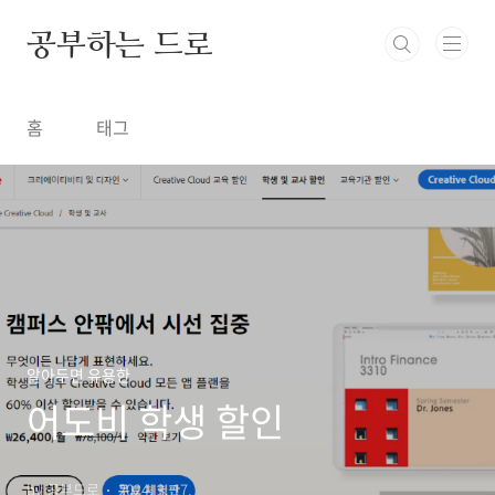
본문 바로가기
공부하는 드로
홈
태그
알아두면 유용한
어도비 학생 할인
by 공부드로
2024. 3. 17.