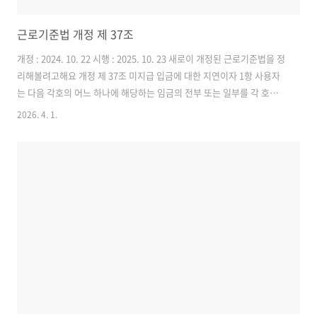
근로기준법 개정 제 37조
개정 : 2024. 10. 22 시행 : 2025. 10. 23 새로이 개정된 근로기준법을 정
리해볼려고해요 개정 제 37조 미지급 입금에 대한 지연이자 1항 사용자
는 다음 각호의 어느 하나에 해당하는 임금의 전부 또는 일부를 각 호에
따른 날까지 지급하지 아니한 경우 그 다음날 부터 지급하는 날까지의 지
2026. 4. 1.
연일수에 대하여 연 100분의 40 이내의 범위에서 [은행법]에 따른 은행
이 적용하는 연체금리등 경제 여건을 고려하여 대통령령으로 정하는 이
율에 따른 지연이자를 지급하여야 한다. (개정) 1. 제 36조에 따라 지급하
여야 하는 임금 및 [근로자퇴직급여 보장법] 제2조 제 5호에 따른 급여
(일시금만 해당된다) 지급사유가 발생한 날부터 14일 되는날 2. 제 43조
에 따라 지급하여야하는 임금..