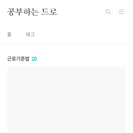
본문 바로가기
공부하는 드로
홈
태그
근로기준법
20