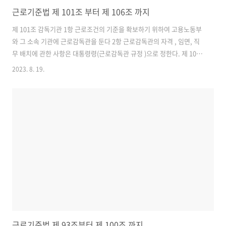
근로기준법 제 101조 부터 제 106조 까지
제 101조 감독기관 1항 근로조건의 기준을 확보하기 위하여 고용노동부
와 그 소속 기관에 근로감독관을 둔다 2항 근로감독관의 자격 , 임면, 직
무 배치에 관한 사항은 대통령령(근로감독관 규정 )으로 정한다. 제 102
조 근로감독관의 권한 1항 근로감독관은 사업장, 기숙사, 그 밖의 부속건
2023. 8. 19.
물을 현장조사하고 장부와 서류의 제출을 요구할 수 있으며 사용자와 근
로자에 대하여 심문할 수 있다. 2항 의사인 근로감독관이나 근로감독관
의 위촉을 받은 의사는 취업을 금지하여야 할 질병에 걸린 의심이 있는
근로자에 대하여 검진 할 수 있다. 3항 제1항 및 제2항의 경우에 근로감
독관이나 그 위촉을 받은 의사는 그 신분증명서와 고용노동부 장관의 현
장조사 또는 검진지령서 를 제시하여야 한다. 4항 제3항의 현장조사 또
는 검진..
근로기준법 제 93조부터 제 100조 까지