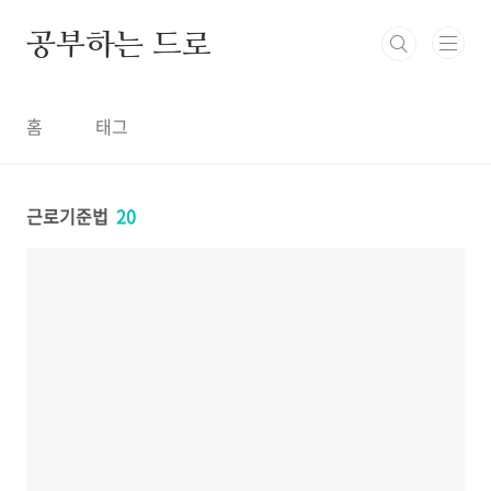
본문 바로가기
공부하는 드로
홈
태그
근로기준법
20