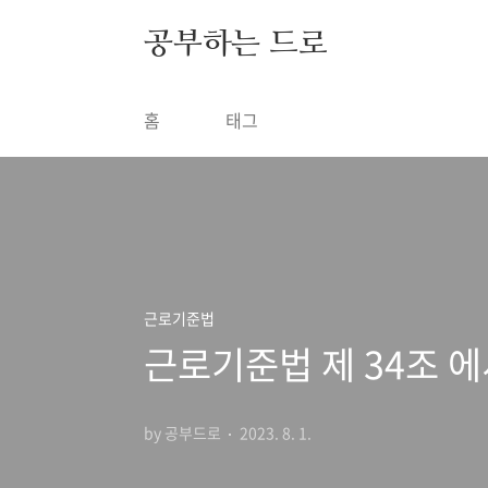
본문 바로가기
공부하는 드로
홈
태그
근로기준법
근로기준법 제 34조 에
by 공부드로
2023. 8. 1.