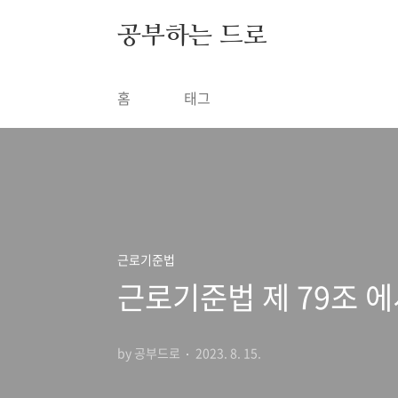
본문 바로가기
공부하는 드로
홈
태그
근로기준법
근로기준법 제 79조 에
by 공부드로
2023. 8. 15.