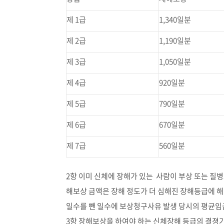
제 1급
1,340일분
제 2급
1,190일분
제 3급
1,050일분
제 4급
920일분
제 5급
790일분
제 6급
670일분
제 7급
560일분
2항 이미 신체에 장해가 있는 사람이 부상 또는 질병
해보상 금액은 장해 정도가 더 심해진 장해등급에
일수를 뺀 일수에 보상청구사유 발생 당시의 평균임
3항 장해보상을 하여야 하는 신체장해 등급의 결졍